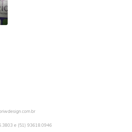
riwdesign.com.br
6.3803 e (51) 93618.0946