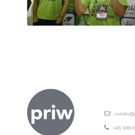
contato@p
(48) 9883