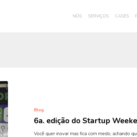
NÓS
SERVIÇOS
CASES
6a.
edição
do
Startup
Blog
Weekend
6a. edição do Startup Week
Lages
Você quer inovar mas fica com medo, achando qu