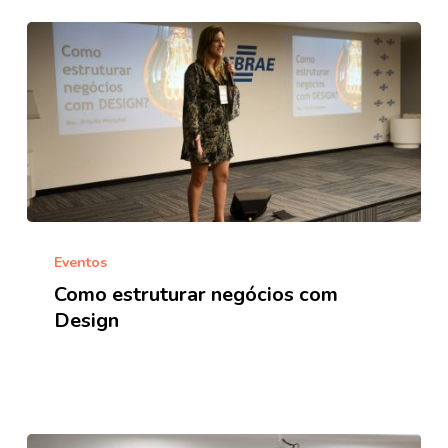
Como
estruturar
Eventos
negócios
Como estruturar negócios com
com
Design
Design