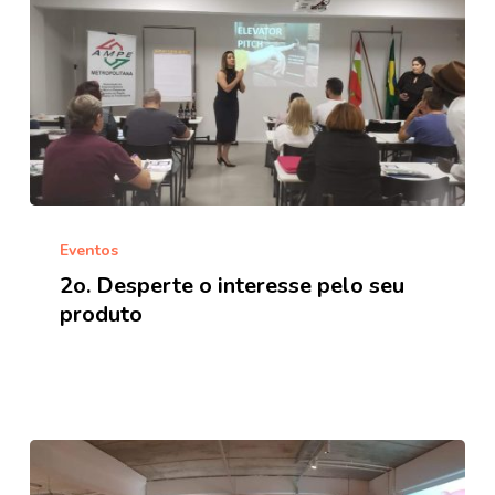
2o.
Desperte
Eventos
o
2o. Desperte o interesse pelo seu
interesse
produto
pelo
seu
produto