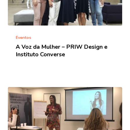
A
Voz
Eventos
da
A Voz da Mulher – PRIW Design e
Mulher
Instituto Converse
–
PRIW
Design
e
Instituto
Converse