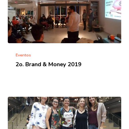
2o.
Brand
Eventos
&
2o. Brand & Money 2019
Money
2019