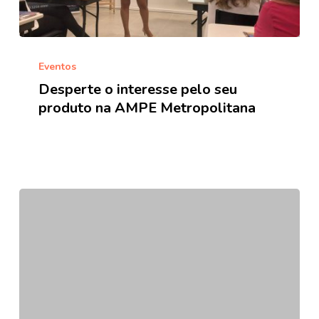
Desperte
o
Eventos
interesse
Desperte o interesse pelo seu
pelo
produto na AMPE Metropolitana
seu
produto
na
AMPE
Metropolitana