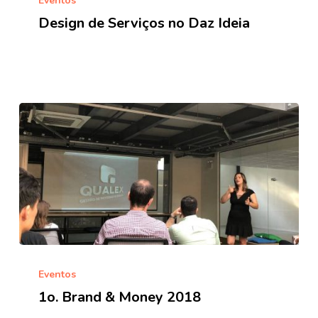
Eventos
Serviços
Design de Serviços no Daz Ideia
no
Daz
Ideia
1o.
Brand
Eventos
&
1o. Brand & Money 2018
Money