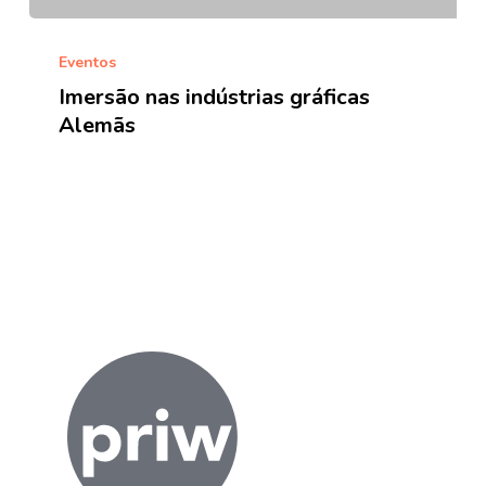
Imersão
nas
Eventos
indústrias
Imersão nas indústrias gráficas
gráficas
Alemãs
Alemãs