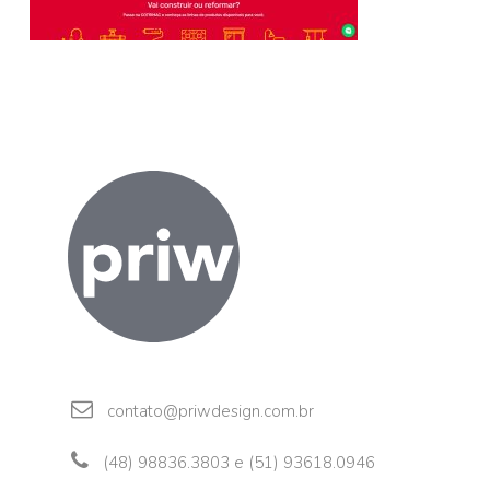
contato@priwdesign.com.br
(48) 98836.3803 e (51) 93618.0946