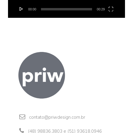
00:00
00:29
contato@priwdesign.com.br
(48) 98836.3803 e (51) 93618.0946