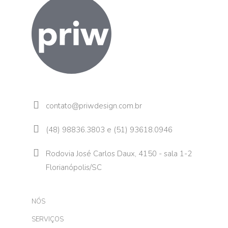
contato@priwdesign.com.br
(48) 98836.3803 e (51) 93618.0946
Rodovia José Carlos Daux, 4150 - sala 1-2
Florianópolis/SC
NÓS
SERVIÇOS