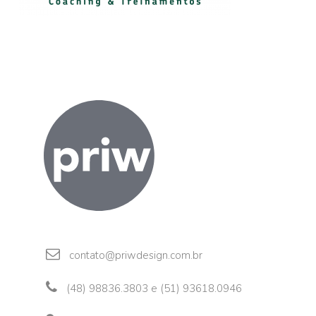
contato@priwdesign.com.br
(48) 98836.3803 e (51) 93618.0946